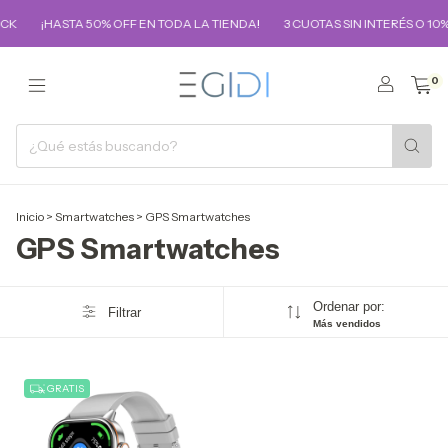
CK
¡HASTA 50% OFF EN TODA LA TIENDA!
3 CUOTAS SIN INTERÉS O 10
0
Inicio
>
Smartwatches
>
GPS Smartwatches
GPS Smartwatches
Ordenar por:
Filtrar
Más vendidos
GRATIS