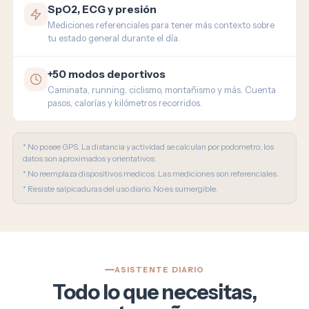
SpO2, ECG y presión
Mediciones referenciales para tener más contexto sobre
tu estado general durante el día.
+50 modos deportivos
Caminata, running, ciclismo, montañismo y más. Cuenta
pasos, calorías y kilómetros recorridos.
* No posee GPS. La distancia y actividad se calculan por podometro; los
datos son aproximados y orientativos.
* No reemplaza dispositivos medicos. Las mediciones son referenciales.
* Resiste salpicaduras del uso diario. No es sumergible.
ASISTENTE DIARIO
Todo lo que necesitas,