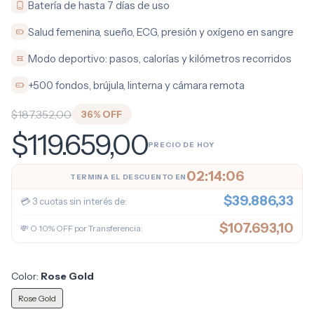
Batería de hasta 7 días de uso
Salud femenina, sueño, ECG, presión y oxígeno en sangre
Modo deportivo: pasos, calorías y kilómetros recorridos
+500 fondos, brújula, linterna y cámara remota
$187.352,00
36
% OFF
$119.659,00
PRECIO DE HOY
02:14:05
TERMINA EL DESCUENTO EN
$39.886,33
💳 3 cuotas sin interés de:
$107.693,10
💸 O 10% OFF por Transferencia:
Color:
Rose Gold
Rose Gold