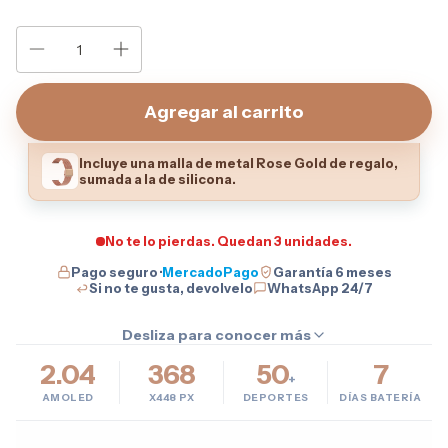
Incluye una malla de metal Rose Gold de regalo,
sumada a la de silicona.
No te lo pierdas. Quedan 3 unidades.
Pago seguro ·
MercadoPago
Garantía 6 meses
Si no te gusta, devolvelo
WhatsApp 24/7
Desliza para conocer más
2.04
368
50
7
+
AMOLED
X448 PX
DEPORTES
DÍAS BATERÍA