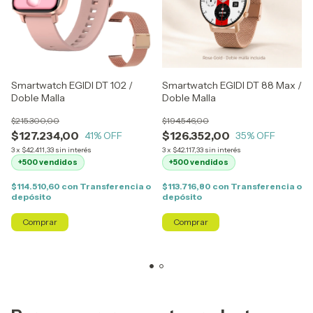
Smartwatch EGIDI DT 102 /
Smartwatch EGIDI DT 88 Max /
Doble Malla
Doble Malla
$215.300,00
$194.546,00
$127.234,00
$126.352,00
41
% OFF
35
% OFF
3
x
$42.411,33
sin interés
3
x
$42.117,33
sin interés
+500 vendidos
+500 vendidos
$114.510,60
con
Transferencia o
$113.716,80
con
Transferencia o
depósito
depósito
Comprar
Comprar