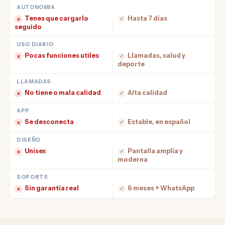
AUTONOMIA
Tenes que cargarlo
Hasta 7 días
x
✓
seguido
USO DIARIO
Pocas funciones utiles
Llamadas, salud y
x
✓
deporte
LLAMADAS
No tiene o mala calidad
Alta calidad
x
✓
APP
Se desconecta
Estable, en español
x
✓
DISEÑO
Unisex
Pantalla amplia y
x
✓
moderna
SOPORTE
Sin garantía real
6 meses + WhatsApp
x
✓