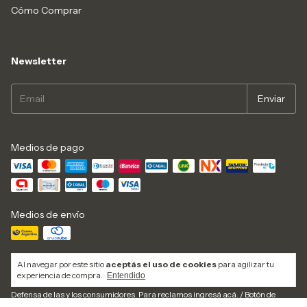
Cómo Comprar
Newsletter
Medios de pago
Medios de envío
Al navegar por este sitio
aceptás el uso de cookies
para agilizar tu
experiencia de compra.
Entendido
Defensa de las y los consumidores. Para reclamos
ingresá acá.
/
Botón de
arrepentimiento